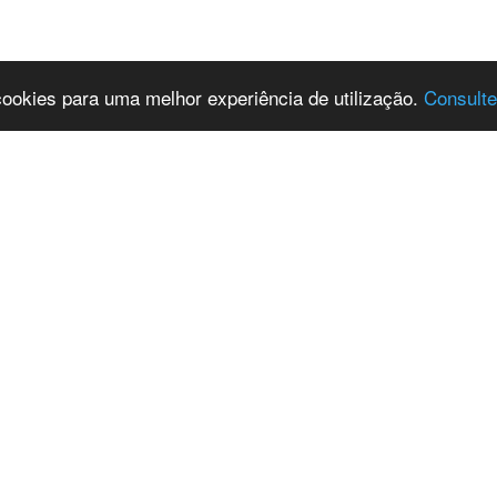
 cookies para uma melhor experiência de utilização.
Consulte
da e Contactos
Informação
o - WebDesign
Stocks
Detalhes do Site
a morada aqui
Encomendar Site
-567 Localidade
Contactos
77144 -8.836269
 251 709 002
ada para a rede fixa nacional)
 966 777 077
mada para a rede móvel
nal)
@wimago.com