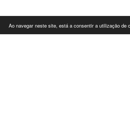
Ao navegar neste site, está a consentir a utilização de
O que é este site?
Mora
Wimag
Este site tem como finalidade
demonstrar a potenciais interessados,
A su
como poderia ter o site da empresa
1234
com a nossa plataforma. Site de
41.8
demonstração para barcos, motos
água, iates, lanchas, barcos de pesca,
+351
barcos de recreio, veleiros e catamaras.
(Cham
+351
(Cha
nacio
info