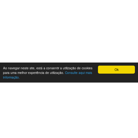
Ao navegar neste site, está a consentir a utilização de cookies
Ok
para uma melhor experiência de utilização.
Consulte aqui mais
informação.
O que é este site?
Este site tem como finalidade demonstrar a potenciais
interessados, como poderia ter o site da empresa com a
nossa plataforma. Site de demonstração para barcos,
motos água, iates, lanchas, barcos de pesca, barcos de
recreio, veleiros e catamaras.