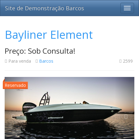
Site de Demonstração Barcos
Bayliner Element
Preço: Sob Consulta!
Para venda
Barcos
2599